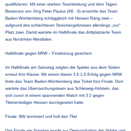
qualifizieren. Mit einer starken Teamleistung und dem Tages-
Bestscore von Jörg Peter Paulus (68, -3) erreichte das Team
Baden-Württemberg schlaggleich mit Hessen Rang zwei –
aufgrund des schlechteren Streichergebnisses allerdings „nur“
Platz zwei. Damit wartete im Halbfinale das drittplatzierte Team
aus Nordrhein-Westfalen.
Halbfinale gegen NRW – Finaleinzug gesichert
Im Halbfinale am Samstag zeigten die Spieler aus dem Süden
erneut ihre Klasse. Mit einem klaren
3,5:1,5-Erfolg
gegen NRW
löste das Team Baden-Württemberg das Ticket fürs Finale. Dort
wartete das Überraschungsteam aus
Schleswig-Holstein
, das
sich zuvor in einem spannenden Match mit
3:2 gegen
Titelverteidiger Hessen
durchgesetzt hatte.
Finale: BW dominiert und holt den Titel
Das Finale am Sonntag wurde zur Demonstration der Stärke und