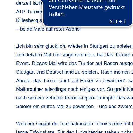
derzeit laufenden Masters-1000-Events in Monte Carl
ATP-Turnier auf der Anlage des
TC Weissenhof
bekan
Killesberg stürmte der 14-fache Grand-Slam-Champio
– beide Male auf roter Asche!
„Ich bin sehr glücklich, wieder in Stuttgart zu spiele
zum letzten Mal hier angetreten bin, hat das Turnie
Event. Dieses Mal wird das Turnier auf Rasen ausget
Stuttgart und Deutschland zu spielen. Nach meinen z
Anreiz, das Turnier auch auf Rasen zu gewinnen“, sag
Mallorquiner allerdings noch einiges vor. So greift 
nach seinem zehnten French-Open-Triumph! Das wär
Spieler ein drittes Mal zu gewinnen – und das zweim
Welcher Gigant der internationalen Tennisszene mit 
lange Erfolgsliste. Für den Linkshänder stehen nich