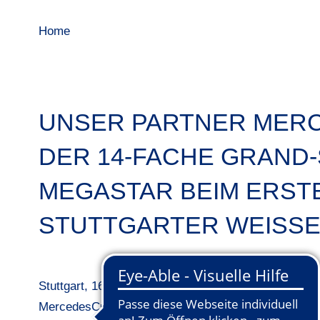
Home
UNSER PARTNER MERC
DER 14-FACHE GRAND-
MEGASTAR BEIM ERST
STUTTGARTER WEISSE
Stuttgart, 16. April 2015.
–
Das ist der Tennis-Hamme
MercedesCup
auf Rasen vom 6. bis 14. Juni 2015 in