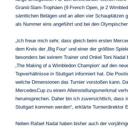
Grand-Slam-Trophäen (9 French Open, je 2 Wimbledo
sämtlichen Belägen und an allen vier Schauplätzen g
als Nummer eins angeführt und bei den Olympischen
„Ich freue mich sehr, dass gleich beim ersten Merc
dem Kreis der ‚Big Four‘ und einer der größten Spiel
besonders bei seinem Trainer und Onkel
Toni Nadal
‚The Making of a Wimbledon Champion‘ auf den neuen
Topverhältnisse in Stuttgart informiert hat. Die Pos
welche Dimensionen das Turnier vorstoßen kann. D
MercedesCup zu einem Alleinstellungsmerkmal verhe
herumsprechen. Daher bin ich zuversichtlich, dass
Stuttgart kommen werden“, erklärte Turnierdirektor
E
Neben Rafael Nadal haben bisher auch der vorjährig