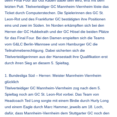
beim Final Four auf Gut Kaden dabei sein wird, erst mit dem
letzten Putt. Titelverteidiger GC Mannheim-Viernheim löste das
Ticket durch Computerstechen. Die Spielerinnen des GC St.
Leon-Rot und des Frankfurter GC bestätigten ihre Positionen
eins und zwei im Süden. Im Norden erkämpften sich bei den
Herren der GC Hubbelrath und der GC Hösel die beiden Plätze
für das Final Four. Bei den Damen erspielten sich die Teams
vom G&LC Berlin-Wannsee und vom Hamburger GC die
Teilnahmeberechtigung. Dabei sicherten sich die
Titelverteidigerinnen aus der Hansestadt ihre Qualifikation erst
durch ihren Sieg an diesem 5. Spieltag.
1. Bundesliga Süd – Herren: Meister Mannheim-Viernheim
glücklich
Titelverteidiger GC Mannheim-Viernheim zog nach dem 5.
Spieltag noch am GC St. Leon-Rot vorbei. Das Team von
Headcoach Ted Long sorgte mit einem Birdie durch Hurly Long
und einem Eagle durch Marc Hammer, jeweils am 18. Loch,
dafür, dass Mannheim-Viernheim dem Stuttgarter GC noch den