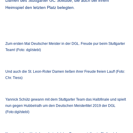
Damen des Stuttgarter GC Solitude, die auch bei ihrem
Heimspiel den letzten Platz belegten.
Zum ersten Mal Deutscher Meister in der DGL. Freude pur beim Stuttgarter
Team! (Foto: dgl/stebl)
Und auch die St. Leon-Roter Damen ließen ihrer Freude freien Lauf! (Foto:
Chr. Tiess)
Yannick Schütz gewann mit dem Stuttgarter Team das Halbfinale und spielt
nun gegen Hubbelrath um den Deutschen Meistertitel 2019 der DGL
(Foto:dgl/stebl)