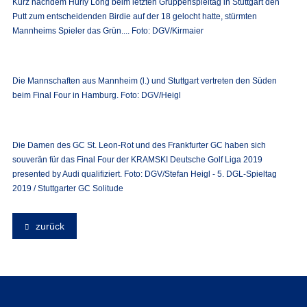
Kurz nachdem Hurly Long beim letzten Gruppenspieltag in Stuttgart den
Putt zum entscheidenden Birdie auf der 18 gelocht hatte, stürmten
Mannheims Spieler das Grün.... Foto: DGV/Kirmaier
Die Mannschaften aus Mannheim (l.) und Stuttgart vertreten den Süden
beim Final Four in Hamburg. Foto: DGV/Heigl
Die Damen des GC St. Leon-Rot und des Frankfurter GC haben sich
souverän für das Final Four der KRAMSKI Deutsche Golf Liga 2019
presented by Audi qualifiziert. Foto: DGV/Stefan Heigl - 5. DGL-Spieltag
2019 / Stuttgarter GC Solitude
zurück