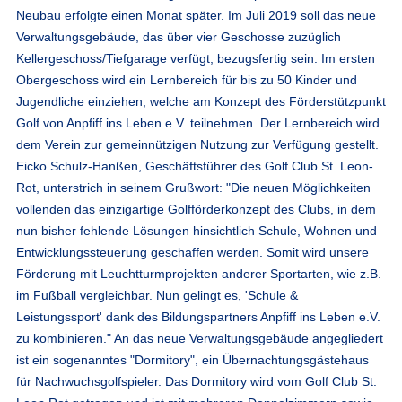
Neubau erfolgte einen Monat später. Im Juli 2019 soll das neue
Verwaltungsgebäude, das über vier Geschosse zuzüglich
Kellergeschoss/Tiefgarage verfügt, bezugsfertig sein. Im ersten
Obergeschoss wird ein Lernbereich für bis zu 50 Kinder und
Jugendliche einziehen, welche am Konzept des Förderstützpunkt
Golf von Anpfiff ins Leben e.V. teilnehmen. Der Lernbereich wird
dem Verein zur gemeinnützigen Nutzung zur Verfügung gestellt.
Eicko Schulz-Hanßen, Geschäftsführer des Golf Club St. Leon-
Rot, unterstrich in seinem Grußwort: "Die neuen Möglichkeiten
vollenden das einzigartige Golfförderkonzept des Clubs, in dem
nun bisher fehlende Lösungen hinsichtlich Schule, Wohnen und
Entwicklungssteuerung geschaffen werden. Somit wird unsere
Förderung mit Leuchtturmprojekten anderer Sportarten, wie z.B.
im Fußball vergleichbar. Nun gelingt es, 'Schule &
Leistungssport' dank des Bildungspartners Anpfiff ins Leben e.V.
zu kombinieren." An das neue Verwaltungsgebäude angegliedert
ist ein sogenanntes "Dormitory", ein Übernachtungsgästehaus
für Nachwuchsgolfspieler. Das Dormitory wird vom Golf Club St.