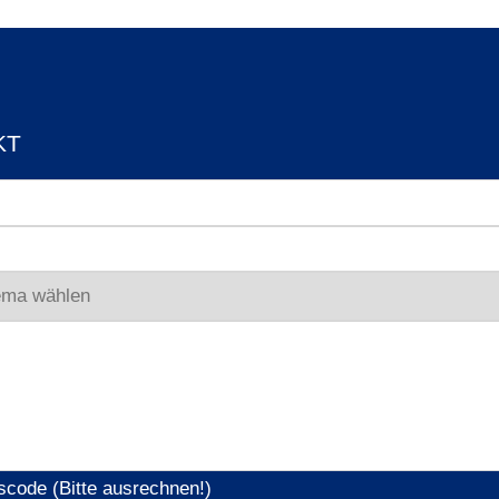
KT
scode (Bitte ausrechnen!)