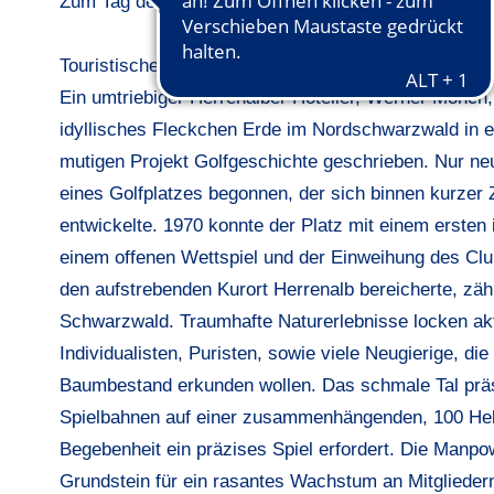
Zum Tag der offenen Tür lockte am Sonntag der Welt
Touristischer Hot-Spot
Ein umtriebiger Herrenalber Hotelier, Werner Mönch,
idyllisches Fleckchen Erde im Nordschwarzwald in e
mutigen Projekt Golfgeschichte geschrieben. Nur n
eines Golfplatzes begonnen, der sich binnen kurzer 
entwickelte. 1970 konnte der Platz mit einem ersten
einem offenen Wettspiel und der Einweihung des Cl
den aufstrebenden Kurort Herrenalb bereicherte, zäh
Schwarzwald. Traumhafte Naturerlebnisse locken akt
Individualisten, Puristen, sowie viele Neugierige, di
Baumbestand erkunden wollen. Das schmale Tal präse
Spielbahnen auf einer zusammenhängenden, 100 Hekta
Begebenheit ein präzises Spiel erfordert. Die Manpow
Grundstein für ein rasantes Wachstum an Mitgliedern