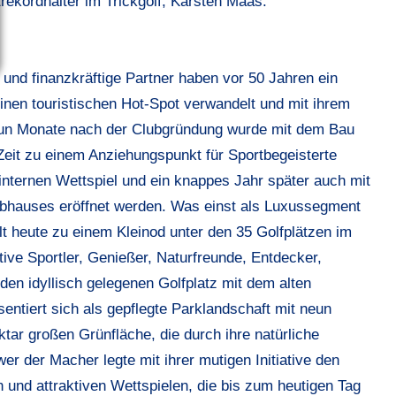
rekordhalter im Trickgolf, Karsten Maas.
 und finanzkräftige Partner haben vor 50 Jahren ein
inen touristischen Hot-Spot verwandelt und mit ihrem
eun Monate nach der Clubgründung wurde mit dem Bau
Zeit zu einem Anziehungspunkt für Sportbegeisterte
 internen Wettspiel und ein knappes Jahr später auch mit
ubhauses eröffnet werden. Was einst als Luxussegment
lt heute zu einem Kleinod unter den 35 Golfplätzen im
ive Sportler, Genießer, Naturfreunde, Entdecker,
e den idyllisch gelegenen Golfplatz mit dem alten
ntiert sich als gepflegte Parklandschaft mit neun
r großen Grünfläche, die durch ihre natürliche
er der Macher legte mit ihrer mutigen Initiative den
 und attraktiven Wettspielen, die bis zum heutigen Tag