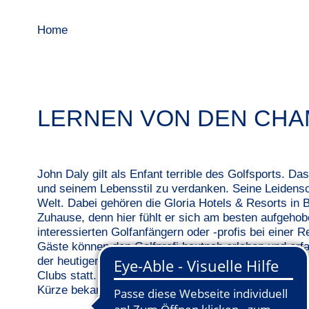
Home
LERNEN VON DEN CHA
John Daly gilt als Enfant terrible des Golfsports. Da
und seinem Lebensstil zu verdanken. Seine Leidenscha
Welt. Dabei gehören die Gloria Hotels & Resorts in 
Zuhause, denn hier fühlt er sich am besten aufgehobe
interessierten Golfanfängern oder -profis bei einer
Gäste können den Golfprofi hautnah erleben und erfa
der heutigen Zeit ausmacht. Die Golf Clinics mit Joh
Clubs statt. Für die Hotelgäste von Gloria ist die T
Kürze bekannt gegeben.