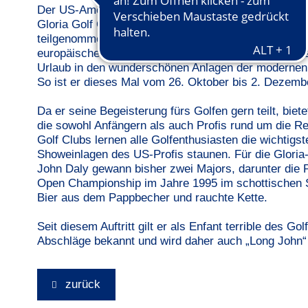
Der US-Amerikaner John Daly kennt sich in den Glori
Gloria Golf Club, dem größten Golfplatz der Türkei, 
teilgenommen. Dazu gehörte beispielsweise die Beko
europäischer Wettbewerb für Profi- und Amateurgolfer
Urlaub in den wunderschönen Anlagen der modernen t
So ist er dieses Mal vom
26. Oktober
bis
2. Dezemb
Da er seine Begeisterung fürs Golfen gern teilt, biet
die sowohl Anfängern als auch Profis rund um die Re
Golf Clubs lernen alle Golfenthusiasten die wichtig
Showeinlagen des US-Profis staunen. Für die Gloria-G
John Daly gewann bisher zwei Majors, darunter die 
Open Championship im Jahre 1995 im schottischen St
Bier aus dem Pappbecher und rauchte Kette.
Seit diesem Auftritt gilt er als Enfant terrible des Go
Abschläge bekannt und wird daher auch „Long John“
zurück