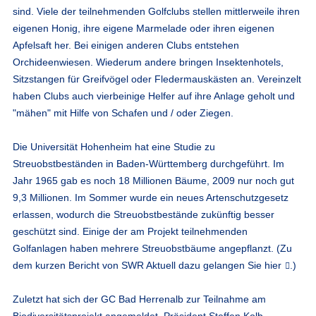
sind. Viele der teilnehmenden Golfclubs stellen mittlerweile ihren
eigenen Honig, ihre eigene Marmelade oder ihren eigenen
Apfelsaft her. Bei einigen anderen Clubs entstehen
Orchideenwiesen. Wiederum andere bringen Insektenhotels,
Sitzstangen für Greifvögel oder Fledermauskästen an. Vereinzelt
haben Clubs auch vierbeinige Helfer auf ihre Anlage geholt und
"mähen" mit Hilfe von Schafen und / oder Ziegen.
Die Universität Hohenheim hat eine Studie zu
Streuobstbeständen in Baden-Württemberg durchgeführt. Im
Jahr 1965 gab es noch 18 Millionen Bäume, 2009 nur noch gut
9,3 Millionen. Im Sommer wurde ein neues Artenschutzgesetz
erlassen, wodurch die Streuobstbestände zukünftig besser
geschützt sind. Einige der am Projekt teilnehmenden
Golfanlagen haben mehrere Streuobstbäume angepflanzt. (Zu
dem kurzen Bericht von SWR Aktuell dazu gelangen Sie
hier
.)
Zuletzt hat sich der GC Bad Herrenalb zur Teilnahme am
Biodiversitätsprojekt angemeldet. Präsident Steffen Kolb