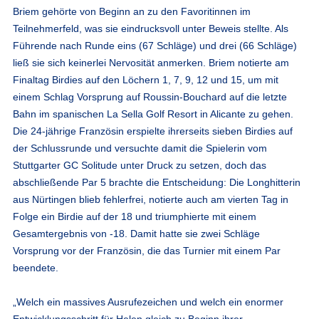
Briem gehörte von Beginn an zu den Favoritinnen im
Teilnehmerfeld, was sie eindrucksvoll unter Beweis stellte. Als
Führende nach Runde eins (67 Schläge) und drei (66 Schläge)
ließ sie sich keinerlei Nervosität anmerken. Briem notierte am
Finaltag Birdies auf den Löchern 1, 7, 9, 12 und 15, um mit
einem Schlag Vorsprung auf Roussin-Bouchard auf die letzte
Bahn im spanischen La Sella Golf Resort in Alicante zu gehen.
Die 24-jährige Französin erspielte ihrerseits sieben Birdies auf
der Schlussrunde und versuchte damit die Spielerin vom
Stuttgarter GC Solitude unter Druck zu setzen, doch das
abschließende Par 5 brachte die Entscheidung: Die Longhitterin
aus Nürtingen blieb fehlerfrei, notierte auch am vierten Tag in
Folge ein Birdie auf der 18 und triumphierte mit einem
Gesamtergebnis von -18. Damit hatte sie zwei Schläge
Vorsprung vor der Französin, die das Turnier mit einem Par
beendete.
„Welch ein massives Ausrufezeichen und welch ein enormer
Entwicklungsschritt für Helen gleich zu Beginn ihrer