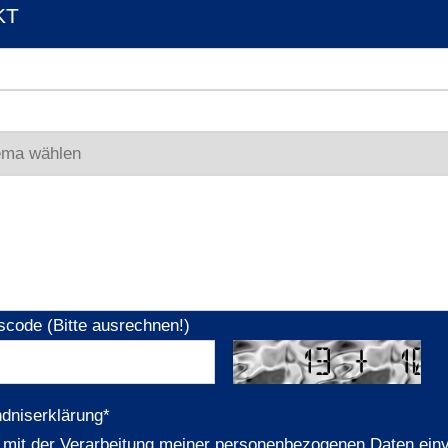
KT
scode (Bitte ausrechnen!)
ndniserklärung
*
n mit der Verarbeitung meiner personenbezogenen Daten ein