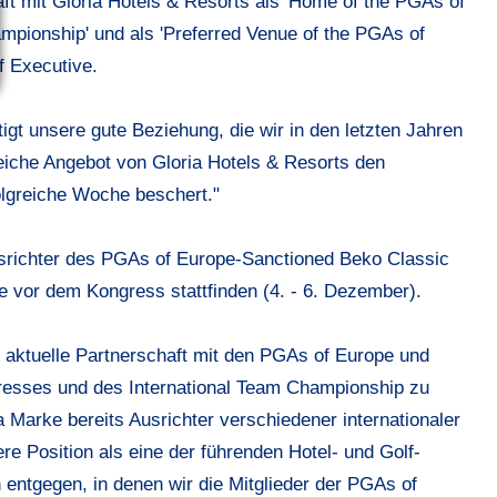
ft mit Gloria Hotels & Resorts als '
Home of the PGAs of
ampionship
' und als '
Preferred Venue of the PGAs of
f Executive.
gt unsere gute Beziehung, die wir in den letzten Jahren
eiche Angebot von Gloria Hotels & Resorts den
olgreiche Woche beschert."
usrichter des PGAs of Europe-Sanctioned Beko Classic
e vor dem Kongress stattfinden (4. - 6. Dezember).
ie aktuelle Partnerschaft mit den PGAs of Europe und
gresses und des International Team Championship zu
 Marke bereits Ausrichter verschiedener internationaler
e Position als eine der führenden Hotel- und Golf-
entgegen, in denen wir die Mitglieder der PGAs of