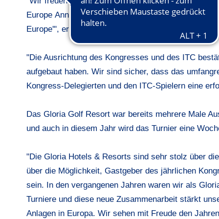
"Wir freuen uns sehr über die dreijährige Partnerscha
Europe Annual Congress and International Team Ch
Europe
'", erläutert Ian Randell, PGAs of Europe Chie
"Die Ausrichtung des Kongresses und des ITC bestäti
aufgebaut haben. Wir sind sicher, dass das umfangr
Kongress-Delegierten und den ITC-Spielern eine erf
Das Gloria Golf Resort war bereits mehrere Male A
und auch in diesem Jahr wird das Turnier eine Woch
"Die Gloria Hotels & Resorts sind sehr stolz über d
über die Möglichkeit, Gastgeber des jährlichen Kon
sein. In den vergangenen Jahren waren wir als Gloria
Turniere und diese neue Zusammenarbeit stärkt unser
Anlagen in Europa. Wir sehen mit Freude den Jahren 