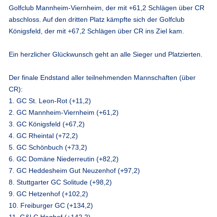
Golfclub Mannheim-Viernheim, der mit +61,2 Schlägen über CR
abschloss. Auf den dritten Platz kämpfte sich der Golfclub
Königsfeld, der mit +67,2 Schlägen über CR ins Ziel kam.
Ein herzlicher Glückwunsch geht an alle Sieger und Platzierten.
Der finale Endstand aller teilnehmenden Mannschaften (über
CR):
1. GC St. Leon-Rot (+11,2)
2. GC Mannheim-Viernheim (+61,2)
3. GC Königsfeld (+67,2)
4. GC Rheintal (+72,2)
5. GC Schönbuch (+73,2)
6. GC Domäne Niederreutin (+82,2)
7. GC Heddesheim Gut Neuzenhof (+97,2)
8. Stuttgarter GC Solitude (+98,2)
9. GC Hetzenhof (+102,2)
10. Freiburger GC (+134,2)
11. G&LC Haghof (+142,2)