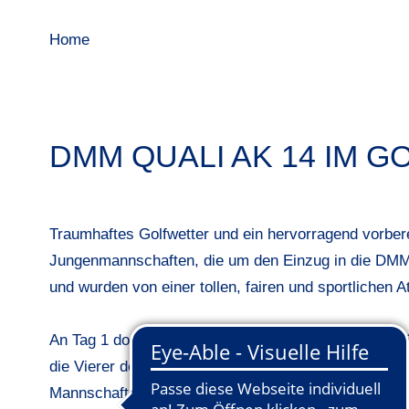
Home
DMM QUALI AK 14 IM 
Traumhaftes Golfwetter und ein hervorragend vorbere
Jungenmannschaften, die um den Einzug in die DMM s
und wurden von einer tollen, fairen und sportlichen 
An Tag 1 dominierten Emma Brand und Emma Lucy S
die Vierer der Mädchen mit 8 Schlägen Vorsprung. Al
Mannschaft von St.-Leon Rot deren 2. Mannschaft, di