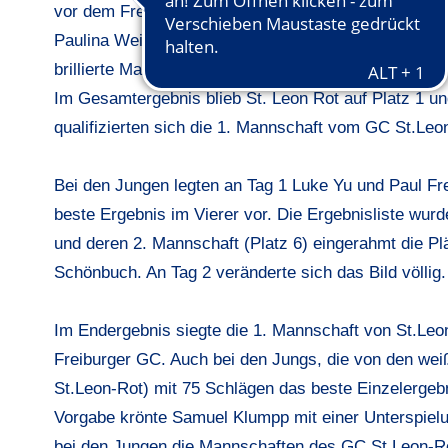
vor dem Freiburger GC. Von Tag 2 sind 2 Einzelergeb
Paulina Weik (GC St. Leon-Rot)das beste Einzelerge
brillierte Matilda Strasser (Freiburger GC).
Im Gesamtergebnis blieb St. Leon Rot auf Platz 1 und
qualifizierten sich die 1. Mannschaft vom GC St.Le
Bei den Jungen legten an Tag 1 Luke Yu und Paul Fr
beste Ergebnis im Vierer vor. Die Ergebnisliste wur
und deren 2. Mannschaft (Platz 6) eingerahmt die Plä
Schönbuch. An Tag 2 veränderte sich das Bild völlig.
Im Endergebnis siegte die 1. Mannschaft von St.Leon
Freiburger GC. Auch bei den Jungs, die von den weiß
St.Leon-Rot) mit 75 Schlägen das beste Einzelergeb
Vorgabe krönte Samuel Klumpp mit einer Unterspiel
bei den Jungen die Mannschaften des GC St.Leon-R