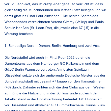
vor St. Leon-Rot, das ist crazy. Aber genauso verrückt ist, dass
gleichzeitig die Münchnerinnen den letzten Platz belegen und wir
damit glatt ins Final Four einziehen.“ Die besten Scores des
Wochenendes verzeichneten Verena Gimmy (Valley) und Paula
Schulz-Hanßen (St. Leon-Rot), die jeweils eine 67 (-5) in die
Wertung brachten.
1. Bundesliga Nord – Damen: Berlin, Hamburg und zwei Asse
Die Nordstaffel wird auch im Final Four 2022 durch die
Damenteams aus dem Hamburger GC Falkenstein und dem
G&LC Berlin-Wannsee vertreten. Am letzten Spieltag in
Düsseldorf setzte sich der amtierende Deutsche Meister aus der
Bundeshauptstadt mit gesamt +7 knapp vor den Hanseatinnen
(+8) durch. Dahinter reihten sich die drei Clubs aus dem Westen
auf, für die die Platzierung in der Schlussrunde zugleich den
Tabellenstand in der Endabrechnung bedeutet: GC Hubbelrath
vor Düsseldorf und Absteiger GC Hummelbachaue. Kurios: Zum
Abschluss gelang gleich zwei Spielerinnen, die gemeinsam in