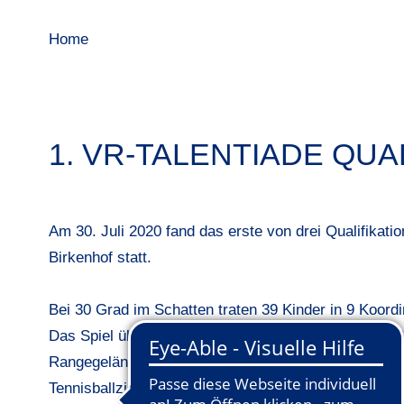
Home
1. VR-TALENTIADE QUA
Am 30. Juli 2020 fand das erste von drei Qualifikati
Birkenhof statt.
Bei 30 Grad im Schatten traten 39 Kinder in 9 Koord
Das Spiel über die 6 Löcher fand auf den Bahnen 1-6 
Rangegelände und den Bahnen 7-9. Auf Grund von Co
Tennisballzielwurf umstrukturiert in Golfballweitwurf 