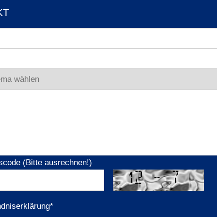
KT
scode (Bitte ausrechnen!)
ndniserklärung
*